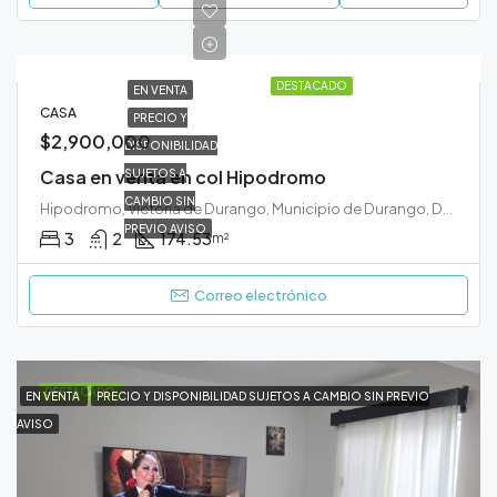
DESTACADO
EN VENTA
CASA
PRECIO Y
$2,900,000
DISPONIBILIDAD
Casa en venta en col Hipodromo
SUJETOS A
CAMBIO SIN
Hipodromo, Victoria de Durango, Municipio de Durango, Durango, 34270, México
PREVIO AVISO
3
2
174.53
m²
Correo electrónico
DESTACADO
EN VENTA
PRECIO Y DISPONIBILIDAD SUJETOS A CAMBIO SIN PREVIO
AVISO