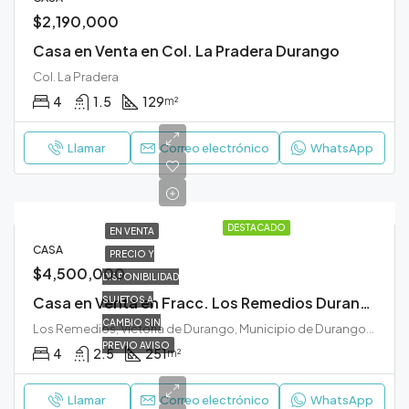
$2,190,000
Casa en Venta en Col. La Pradera Durango
Col. La Pradera
4
1.5
129
m²
Llamar
Correo electrónico
WhatsApp
DESTACADO
EN VENTA
CASA
PRECIO Y
$4,500,000
DISPONIBILIDAD
Casa en Venta en Fracc. Los Remedios Durango
SUJETOS A
CAMBIO SIN
Los Remedios, Victoria de Durango, Municipio de Durango, Durango, 34100, México
PREVIO AVISO
4
2.5
251
m²
Llamar
Correo electrónico
WhatsApp