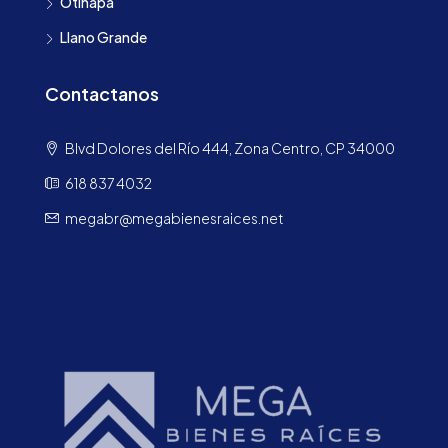
Otinapa
Llano Grande
Contactanos
Blvd Dolores del Río 444, Zona Centro, CP 34000
618 837 4032
megabr@megabienesraices.net