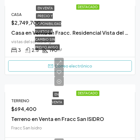
DESTACADO
EN VENTA
CASA
PRECIO Y
$2,749,700
DISPONIBILIDAD
Casa en Venta en Fracc. Residencial Vista del Sol Durango
SUJETOS A
CAMBIO SIN
vistas del sol durango
PREVIO AVISO
3
2.5
190
m²
Correo electrónico
DESTACADO
EN
TERRENO
VENTA
$694,400
Terreno en Venta en Fracc San ISIDRO
Fracc San Isidro