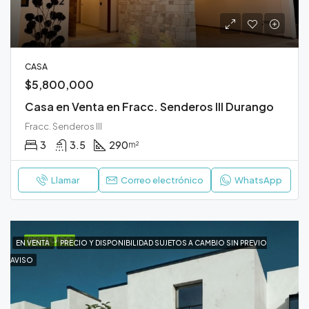
CASA
$5,800,000
Casa en Venta en Fracc. Senderos III Durango
Fracc. Senderos III
3
3.5
290
m²
Llamar
Correo electrónico
WhatsApp
DESTACADO
EN VENTA
PRECIO Y DISPONIBILIDAD SUJETOS A CAMBIO SIN PREVIO
AVISO