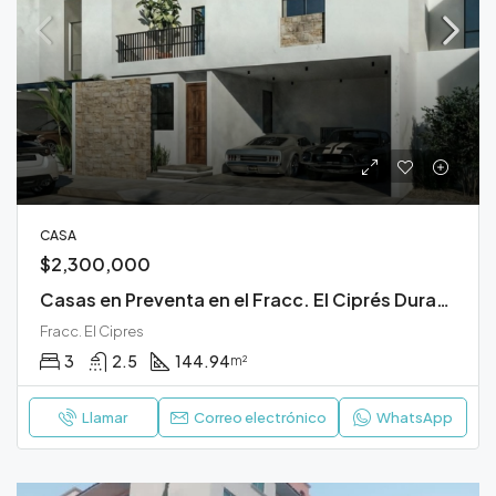
CASA
$2,300,000
Casas en Preventa en el Fracc. El Ciprés Durango
Fracc. El Cipres
3
2.5
144.94
m²
Llamar
Correo electrónico
WhatsApp