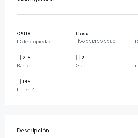
0908
Casa
Tipo de propiedad
ID de propiedad
D
2.5
2
Baños
Garajes
m
185
Lote m²
Descripción