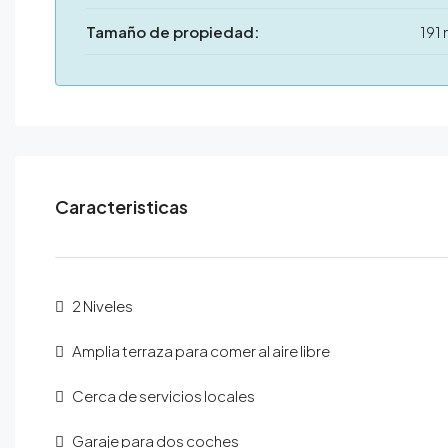
Tamaño de propiedad:
191
Caracteristicas
2 Niveles
Amplia terraza para comer al aire libre
Cerca de servicios locales
Garaje para dos coches