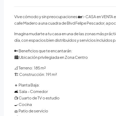
Vive cómodo y sin preocupaciones 🏡✨ CASA en VENTA en
calle Madero a una cuadra de Blvd Felipe Pescador, a p
Imagina mudarte a tu casa en una de las zonas más práctic
día, con espacios bien distribuidos y servicios incluidos 
🔑 Beneficios que te encantarán:
🏙️ Ubicación privilegiada en Zona Centro
📐 Terreno: 185 m²
🏗️ Construcción: 191 m²
🔹 Planta Baja:
🛋️ Sala – Comedor
📺 Cuarto de TV o estudio
🍳 Cocina
🧺 Patio de servicio