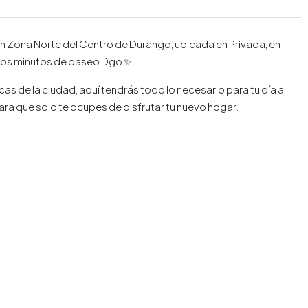
 Zona Norte del Centro de Durango, ubicada en Privada, en
ocos minutos de paseo Dgo ✨
as de la ciudad, aquí tendrás todo lo necesario para tu día a
para que solo te ocupes de disfrutar tu nuevo hogar.