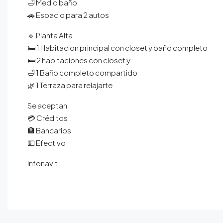
🛁 Medio baño
🚗 Espacio para 2 autos
🔹 Planta Alta
🛏️ 1 Habitacion principal con closet y baño completo
🛏️ 2 habitaciones con closet y
🛁 1 Baño completo compartido
🌿 1 Terraza para relajarte
Se aceptan
💳 Créditos:
🏦 Bancarios
💵 Efectivo
Infonavit