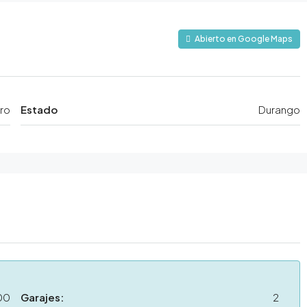
Abierto en Google Maps
ero
Estado
Durango
00
Garajes:
2