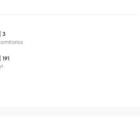
3
ormitorios
191
²