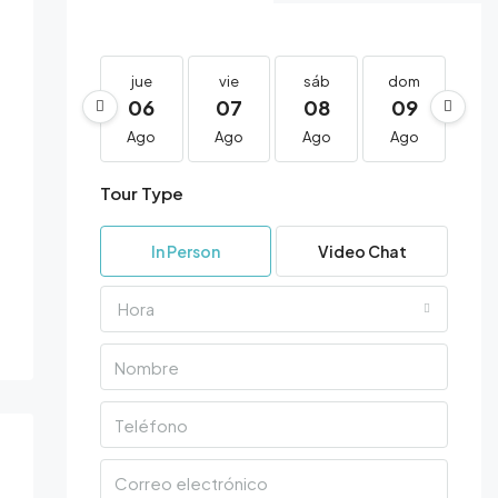
13 Más
jue
vie
sáb
dom
lu
06
07
08
09
1
Ago
Ago
Ago
Ago
Ag
Tour Type
In Person
Video Chat
Hora