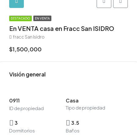
DESTACADO
EN VENTA
En VENTA casa en Fracc San ISIDRO
fracc San Isidro
$1,500,000
Visión general
0911
Casa
Tipo de propiedad
ID de propiedad
3
3.5
Dormitorios
Baños