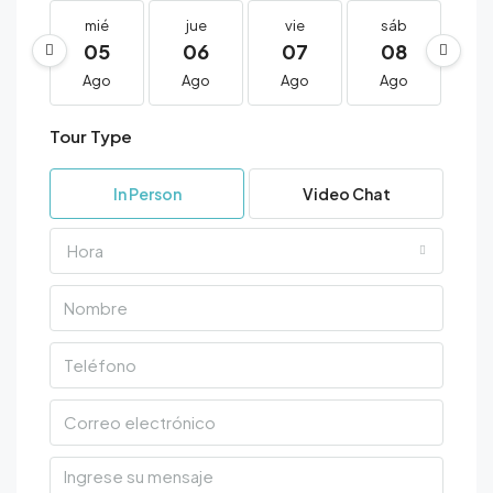
mié
jue
vie
sáb
d
05
06
07
08
0
Ago
Ago
Ago
Ago
A
Tour Type
In Person
Video Chat
Hora