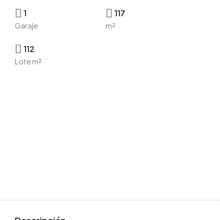
1
117
Garaje
m²
112
Lote m²