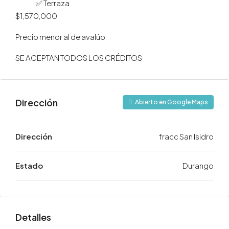
✅ Terraza
$1,570,000
Precio menor al de avalúo
SE ACEPTAN TODOS LOS CRÉDITOS
Dirección
Abierto en Google Maps
Dirección
fracc San Isidro
Estado
Durango
Detalles