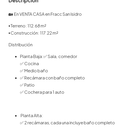
Descripción
🏡 En VENTA CASA en Fracc San Isidro
▪️ Terreno: 112.68 m²
▪️ Construcción: 117.22 m²
Distribución
Planta Baja:✅ Sala, comedor
✅ Cocina
✅ Medio baño
✅ Recámara con baño completo
✅ Patio
✅ Cochera para 1 auto
Planta Alta:
✅ 2 recámaras, cada una incluye baño completo