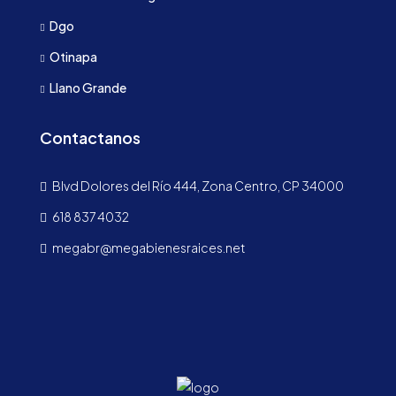
Dgo
Otinapa
Llano Grande
Contactanos
Blvd Dolores del Río 444, Zona Centro, CP 34000
618 837 4032
megabr@megabienesraices.net