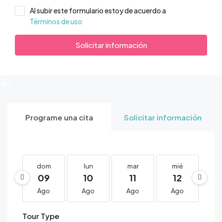
Al subir este formulario estoy de acuerdo a
Términos de uso
Solicitar información
14+
Programe una cita
Solicitar información
dom
lun
mar
mié
j
09
10
11
12
1
Ago
Ago
Ago
Ago
A
Tour Type