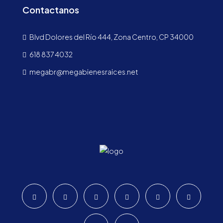
Contactanos
Blvd Dolores del Río 444, Zona Centro, CP 34000
618 837 4032
megabr@megabienesraices.net