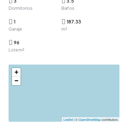
3
3.5
Dormitorios
Baños
1
187.33
Garaje
m²
96
Lote m²
+
−
Leaflet
| ©
OpenStreetMap
contributors