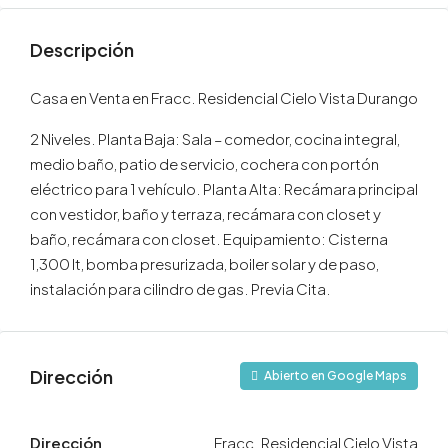
Descripción
Casa en Venta en Fracc. Residencial Cielo Vista Durango
2 Niveles. Planta Baja: Sala – comedor, cocina integral,
medio baño, patio de servicio, cochera con portón
eléctrico para 1 vehículo. Planta Alta: Recámara principal
con vestidor, baño y terraza, recámara con closet y
baño, recámara con closet. Equipamiento: Cisterna
1,300 lt, bomba presurizada, boiler solar y de paso,
instalación para cilindro de gas. Previa Cita.
Dirección
Abierto en Google Maps
Dirección
Fracc. Residencial Cielo Vista