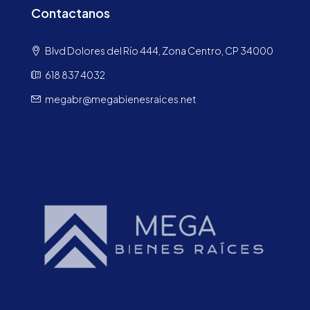
Contactanos
Blvd Dolores del Río 444, Zona Centro, CP 34000
618 837 4032
megabr@megabienesraices.net