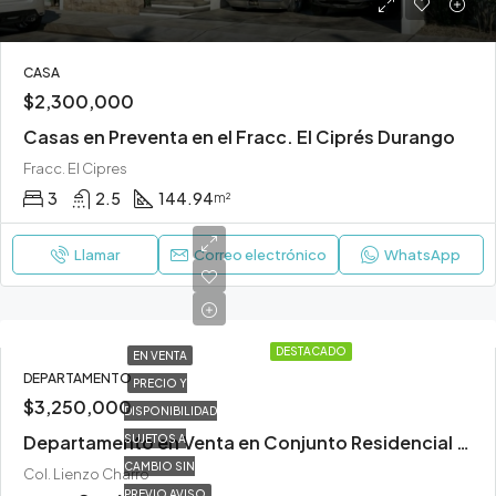
CASA
$2,300,000
Casas en Preventa en el Fracc. El Ciprés Durango
Fracc. El Cipres
3
2.5
144.94
m²
Llamar
Correo electrónico
WhatsApp
DESTACADO
EN VENTA
DEPARTAMENTO
PRECIO Y
$3,250,000
DISPONIBILIDAD
Departamento en Venta en Conjunto Residencial Misiones Durango
SUJETOS A
CAMBIO SIN
Col. Lienzo Charro
PREVIO AVISO