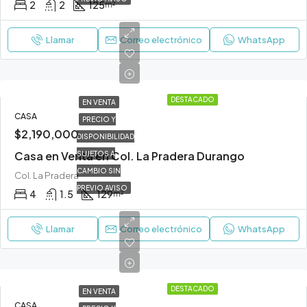
2
2
125
m²
Llamar
Correo electrónico
WhatsApp
DESTACADO
EN VENTA
CASA
PRECIO Y
$2,190,000
DISPONIBILIDAD
Casa en Venta en Col. La Pradera Durango
SUJETOS A
CAMBIO SIN
Col. La Pradera
PREVIO AVISO
4
1.5
129
m²
Llamar
Correo electrónico
WhatsApp
DESTACADO
EN VENTA
CASA