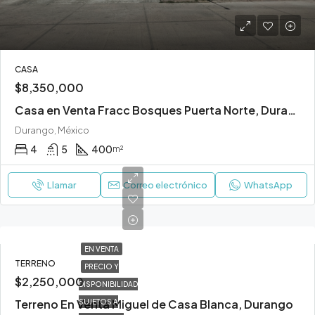
CASA
$8,350,000
Casa en Venta Fracc Bosques Puerta Norte, Durango
Durango, México
4
5
400
m²
Llamar
Correo electrónico
WhatsApp
EN VENTA
TERRENO
PRECIO Y
$2,250,000
DISPONIBILIDAD
Terreno En Venta Miguel de Casa Blanca, Durango
SUJETOS A