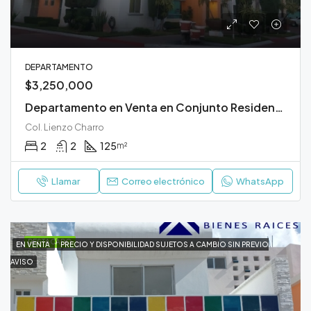
DEPARTAMENTO
$3,250,000
Departamento en Venta en Conjunto Residencial Misiones Durango
Col. Lienzo Charro
2
2
125
m²
Llamar
Correo electrónico
WhatsApp
DESTACADO
EN VENTA
PRECIO Y DISPONIBILIDAD SUJETOS A CAMBIO SIN PREVIO
AVISO