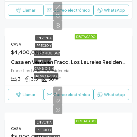
Llamar
Correo electrónico
WhatsApp
DESTACADO
EN VENTA
CASA
PRECIO Y
$4,400,000
DISPONIBILIDAD
Casa en Venta en Fracc. Los Laureles Residencial Durango
SUJETOS A
CAMBIO SIN
Fracc. Los Laureles Residencial
PREVIO AVISO
3
3.5
301
m²
Llamar
Correo electrónico
WhatsApp
DESTACADO
EN VENTA
CASA
PRECIO Y
$3,000,000