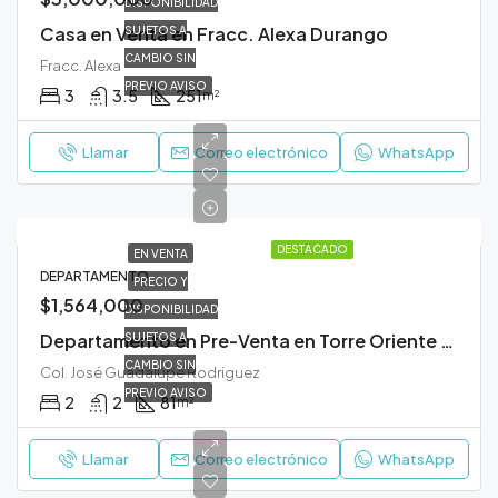
DISPONIBILIDAD
Casa en Venta en Fracc. Alexa Durango
SUJETOS A
CAMBIO SIN
Fracc. Alexa
PREVIO AVISO
3
3.5
251
m²
Llamar
Correo electrónico
WhatsApp
DESTACADO
EN VENTA
DEPARTAMENTO
PRECIO Y
$1,564,000
DISPONIBILIDAD
Departamento en Pre-Venta en Torre Oriente Durango
SUJETOS A
CAMBIO SIN
Col. José Guadalupe Rodriguez
PREVIO AVISO
2
2
81
m²
Llamar
Correo electrónico
WhatsApp