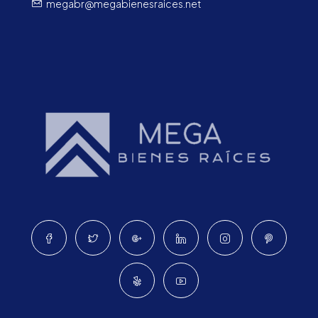
megabr@megabienesraices.net