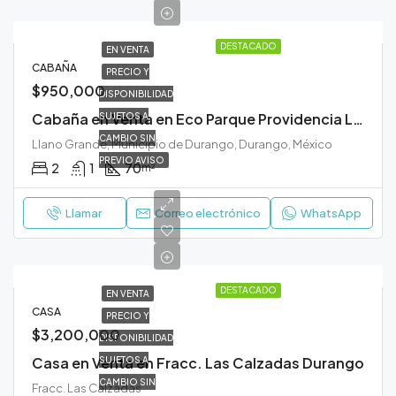
DESTACADO
EN VENTA
CABAÑA
PRECIO Y
$950,000
DISPONIBILIDAD
Cabaña en Venta en Eco Parque Providencia Llano Grande Durango
SUJETOS A
CAMBIO SIN
Llano Grande, Municipio de Durango, Durango, México
PREVIO AVISO
2
1
70
m²
Llamar
Correo electrónico
WhatsApp
DESTACADO
EN VENTA
CASA
PRECIO Y
$3,200,000
DISPONIBILIDAD
Casa en Venta en Fracc. Las Calzadas Durango
SUJETOS A
CAMBIO SIN
Fracc. Las Calzadas