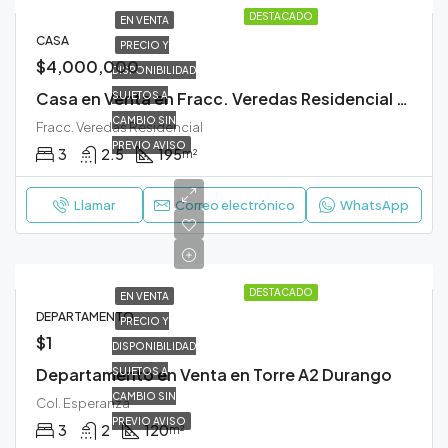
DESTACADO
EN VENTA
CASA
PRECIO Y
$4,000,000
DISPONIBILIDAD
Casa en Venta en Fracc. Veredas Residencial Durango
SUJETOS A
CAMBIO SIN
Fracc. Veredas Residencial
PREVIO AVISO
3
2.5
195
m²
Llamar
Correo electrónico
WhatsApp
DESTACADO
EN VENTA
DEPARTAMENTO
PRECIO Y
$1
DISPONIBILIDAD
Departamento en Venta en Torre A2 Durango
SUJETOS A
CAMBIO SIN
Col. Esperanza
PREVIO AVISO
3
2
120
m²