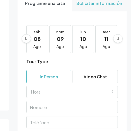
Programe una cita
Solicitar información
15 Más
sáb
dom
lun
mar
mi
08
09
10
11
1
Ago
Ago
Ago
Ago
Ag
Tour Type
In Person
Video Chat
Hora