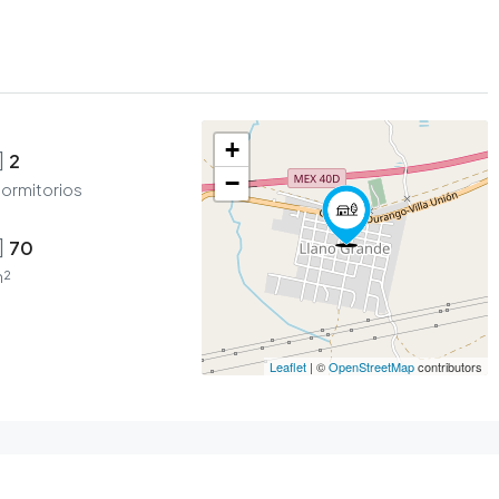
+
2
−
ormitorios
70
²
Leaflet
| ©
OpenStreetMap
contributors