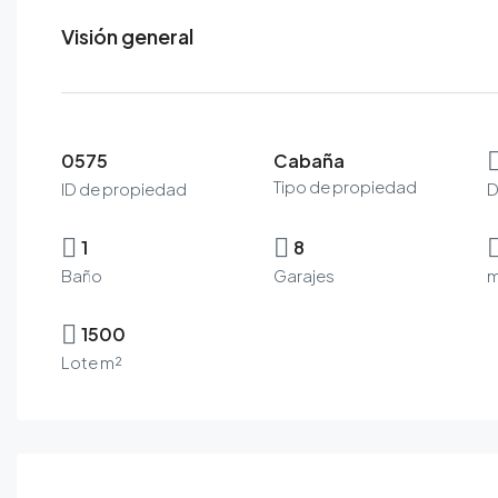
Visión general
0575
Cabaña
Tipo de propiedad
ID de propiedad
D
1
8
Baño
Garajes
m
1500
Lote m²