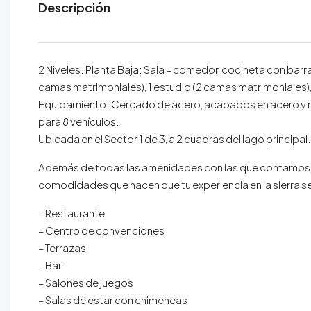
Descripción
2 Niveles. Planta Baja: Sala – comedor, cocineta con bar
camas matrimoniales), 1 estudio (2 camas matrimoniales)
Equipamiento: Cercado de acero, acabados en acero y 
para 8 vehículos.
Ubicada en el Sector 1 de 3, a 2 cuadras del lago principal
Además de todas las amenidades con las que contamos, en
comodidades que hacen que tu experiencia en la sierra
– Restaurante
– Centro de convenciones
– Terrazas
– Bar
– Salones de juegos
– Salas de estar con chimeneas