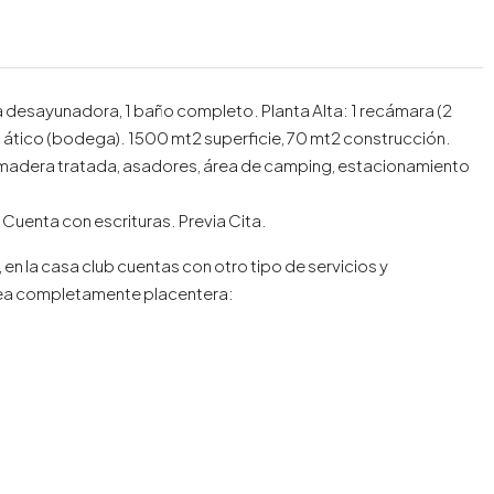
ra desayunadora, 1 baño completo. Planta Alta: 1 recámara (2
, ático (bodega). 1500 mt2 superficie, 70 mt2 construcción.
madera tratada, asadores, área de camping, estacionamiento
. Cuenta con escrituras. Previa Cita.
 la casa club cuentas con otro tipo de servicios y
 sea completamente placentera: