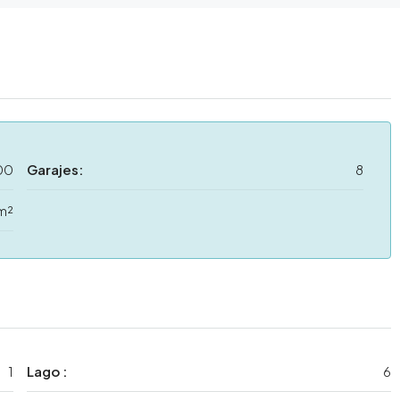
00
Garajes:
8
m²
1
Lago :
6