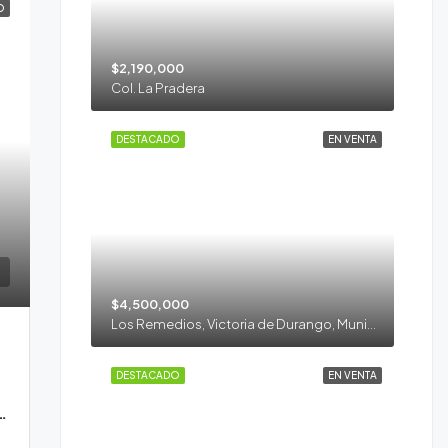
O
$2,190,000
Col. La Pradera
DESTACADO
EN VENTA
$4,500,000
Los Remedios, Victoria de Durango, Municipio de Durango, Durango, 34100, México
DESTACADO
EN VENTA
c. Los Nogales Residencial Durango