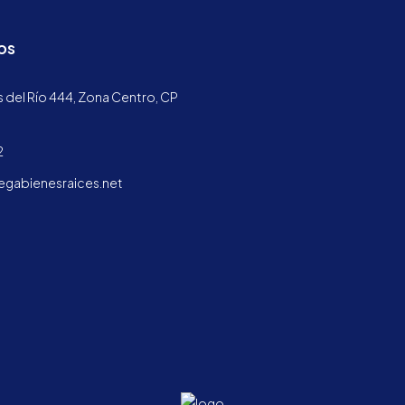
os
 del Río 444, Zona Centro, CP
2
abienesraices.net