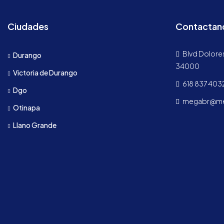
Ciudades
Contactan
Blvd Dolores
Durango
34000
Victoria de Durango
618 837 403
Dgo
megabr@meg
Otinapa
Llano Grande