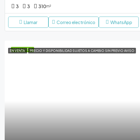
3
3
310
m²
Llamar
Correo electrónico
WhatsApp
DESTACADO
EN VENTA
PRECIO Y DISPONIBILIDAD SUJETOS A CAMBIO SIN PREVIO AVISO