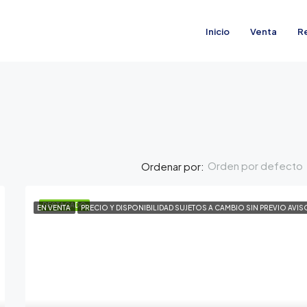
Inicio
Venta
R
Orden por defecto
Ordenar por:
DESTACADO
EN VENTA
PRECIO Y DISPONIBILIDAD SUJETOS A CAMBIO SIN PREVIO AVIS