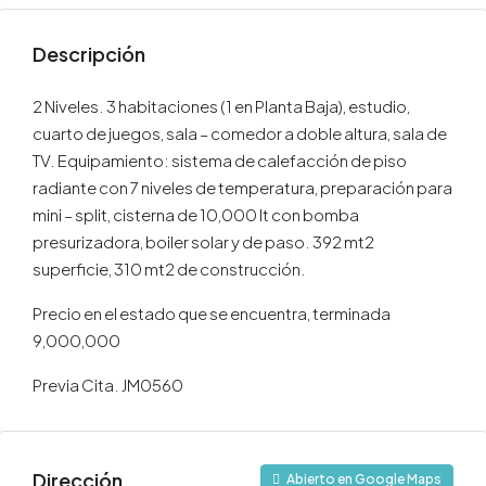
Descripción
2 Niveles. 3 habitaciones (1 en Planta Baja), estudio,
cuarto de juegos, sala – comedor a doble altura, sala de
TV. Equipamiento: sistema de calefacción de piso
radiante con 7 niveles de temperatura, preparación para
mini – split, cisterna de 10,000 lt con bomba
presurizadora, boiler solar y de paso. 392 mt2
superficie, 310 mt2 de construcción.
Precio en el estado que se encuentra, terminada
9,000,000
Previa Cita. JM0560
Dirección
Abierto en Google Maps