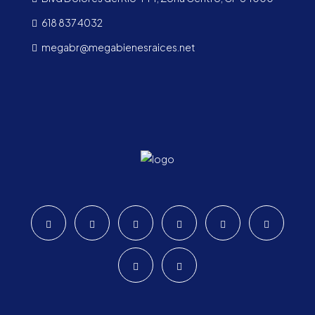
618 837 4032
megabr@megabienesraices.net