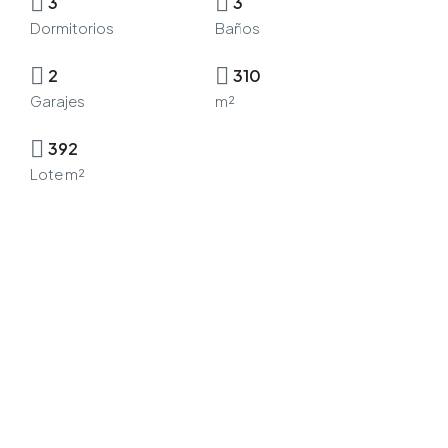
3
3
Dormitorios
Baños
2
310
Garajes
m²
392
Lote m²