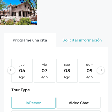
9+
Programe una cita
Solicitar información
jue
vie
sáb
dom
l
06
07
08
09
1
Ago
Ago
Ago
Ago
A
Tour Type
In Person
Video Chat