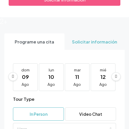
12+
Programe una cita
Solicitar información
dom
lun
mar
mié
j
09
10
11
12
1
Ago
Ago
Ago
Ago
A
Tour Type
In Person
Video Chat
Hora