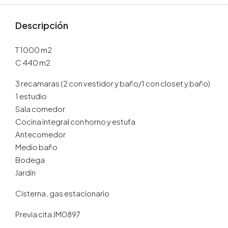
Descripción
T 1000 m2
C 440 m2
3 recamaras (2 con vestidor y baño/1 con closet y baño)
1 estudio
Sala comedor
Cocina integral con horno y estufa
Antecomedor
Medio baño
Bodega
Jardín
Cisterna , gas estacionario
Previa cita JM0897