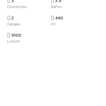
3
3.5
Dormitorios
Baños
2
440
Garajes
m²
1000
Lote m²