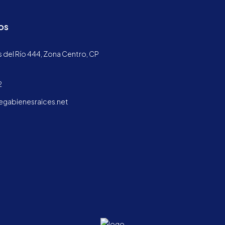
os
 del Río 444, Zona Centro, CP
2
abienesraices.net