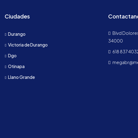
Ciudades
Contactan
Blvd Dolores
Durango
34000
Victoria de Durango
618 837 403
Dgo
megabr@meg
Otinapa
Llano Grande