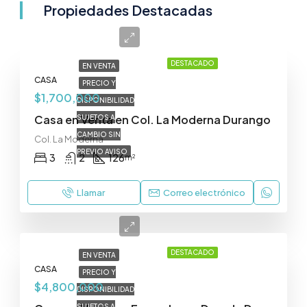
Propiedades Destacadas
DESTACADO
EN VENTA
CASA
PRECIO Y
$1,700,000
DISPONIBILIDAD
Casa en Venta en Col. La Moderna Durango
SUJETOS A
CAMBIO SIN
Col. La Moderna
PREVIO AVISO
3
2
126
m²
Llamar
Correo electrónico
DESTACADO
EN VENTA
CASA
PRECIO Y
$4,800,000
DISPONIBILIDAD
SUJETOS A