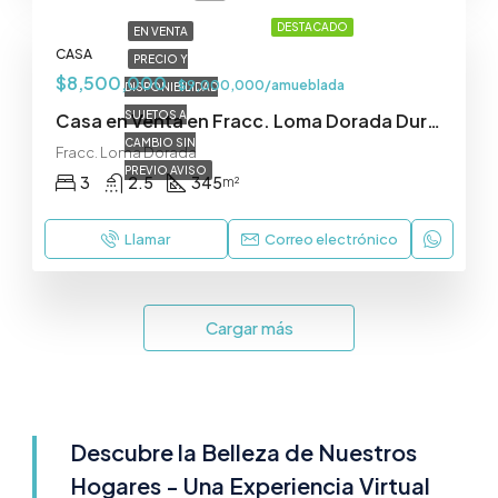
DESTACADO
EN VENTA
CASA
PRECIO Y
$8,500,000
$9,000,000/amueblada
DISPONIBILIDAD
SUJETOS A
Casa en Venta en Fracc. Loma Dorada Durango
CAMBIO SIN
Fracc. Loma Dorada
PREVIO AVISO
3
2.5
345
m²
Llamar
Correo electrónico
Cargar más
Descubre la Belleza de Nuestros
Hogares - Una Experiencia Virtual