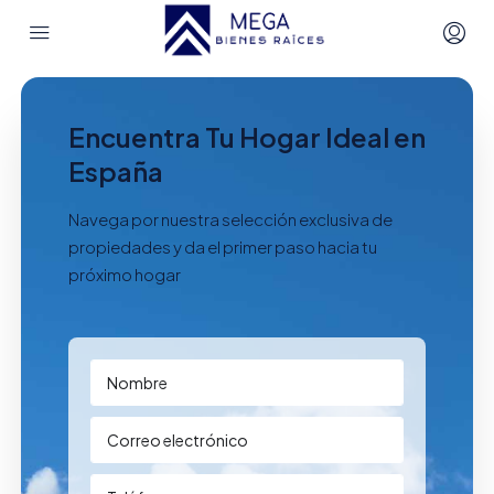
Encuentra Tu Hogar Ideal en
España
Navega por nuestra selección exclusiva de
propiedades y da el primer paso hacia tu
próximo hogar