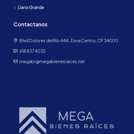
Llano Grande
Contactanos
Blvd Dolores del Río 444, Zona Centro, CP 34000
618 837 4032
megabr@megabienesraices.net