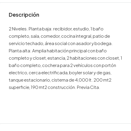
Descripción
2 Niveles. Planta baja: recibidor, estudio, 1 baño
completo, sala, comedor, cocina integral, patio de
servicio techado, área social con asador y bodega.
Planta alta: Amplia habitación principal con baño
completo y closet, estancia, 2 habitaciones con closet, 1
baño completo, cochera para 2 vehículos con portón
electrico, cerca electrificada, boyler solar y de gas,
tanque estacionario, cisterna de 4,000 lt. 200 mt2
superficie, 190 mt2 construcción. Previa Cita.