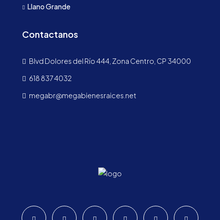
Llano Grande
Contactanos
Blvd Dolores del Río 444, Zona Centro, CP 34000
618 837 4032
megabr@megabienesraices.net