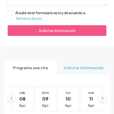
Al subir este formulario estoy de acuerdo a
Términos de uso
Solicitar información
14+
Programe una cita
Solicitar información
sáb
dom
lun
mar
m
08
09
10
11
1
Ago
Ago
Ago
Ago
A