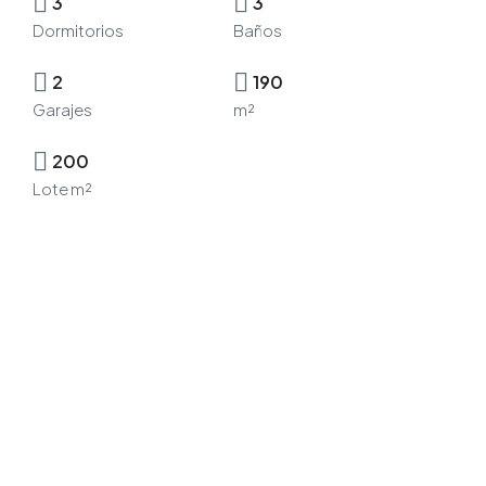
3
3
Dormitorios
Baños
2
190
Garajes
m²
200
Lote m²