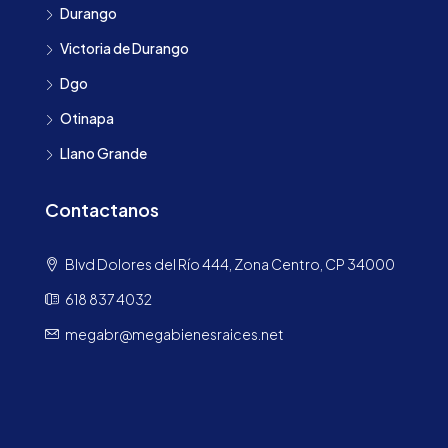
Durango
Victoria de Durango
Dgo
Otinapa
Llano Grande
Contactanos
Blvd Dolores del Río 444, Zona Centro, CP 34000
618 837 4032
megabr@megabienesraices.net