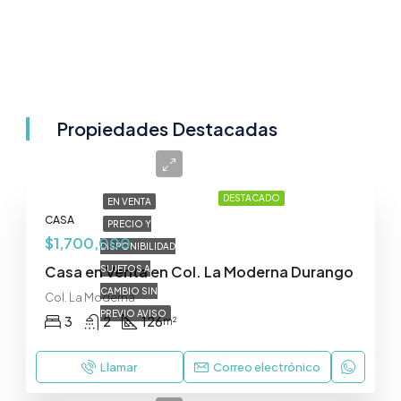
Propiedades Destacadas
DESTACADO
EN VENTA
CASA
PRECIO Y
$1,700,000
DISPONIBILIDAD
Casa en Venta en Col. La Moderna Durango
SUJETOS A
CAMBIO SIN
Col. La Moderna
PREVIO AVISO
3
2
126
m²
Llamar
Correo electrónico