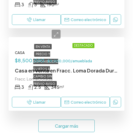
PREVIO AVISO
3
3
190
m²
Llamar
Correo electrónico
DESTACADO
EN VENTA
CASA
PRECIO Y
$8,500,000
$9,000,000/amueblada
DISPONIBILIDAD
SUJETOS A
Casa en Venta en Fracc. Loma Dorada Durango
CAMBIO SIN
Fracc. Loma Dorada
PREVIO AVISO
3
2.5
345
m²
Llamar
Correo electrónico
Cargar más