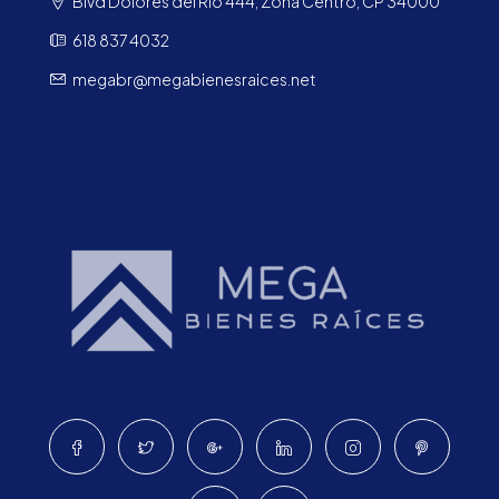
Blvd Dolores del Río 444, Zona Centro, CP 34000
618 837 4032
megabr@megabienesraices.net