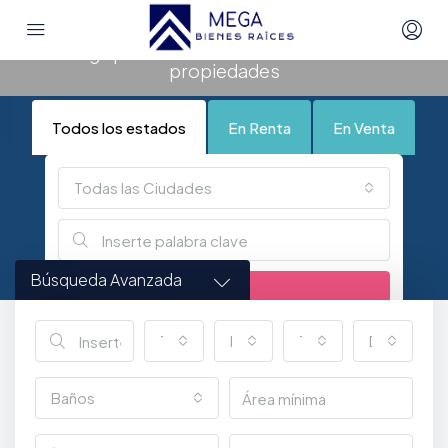
España
Navega por nuestra selección exclusiva de
propiedades
Todos los estados
En Renta
En Venta
Todas las Ciudades
Búsqueda Avanzada
Buscar
Todas las Ciudades
Estado
Tipo
Dormitorio
Baños