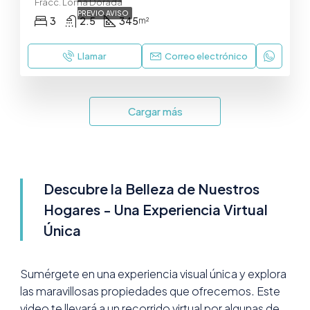
Fracc. Loma Dorada
PREVIO AVISO
3
2.5
345
m²
Llamar
Correo electrónico
Cargar más
Descubre la Belleza de Nuestros
Hogares - Una Experiencia Virtual
Única
Sumérgete en una experiencia visual única y explora
las maravillosas propiedades que ofrecemos. Este
video te llevará a un recorrido virtual por algunas de