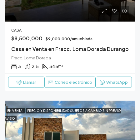
CASA
$8,500,000
$9,000,000/amueblada
Casa en Venta en Fracc. Loma Dorada Durango
Fracc. Loma Dorada
3
2.5
345
m²
Llamar
Correo electrónico
WhatsApp
EN VENTA
PRECIO Y DISPONIBILIDAD SUJETOS A CAMBIO SIN PREVIO
AVISO