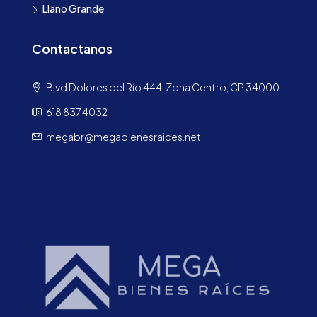
Llano Grande
Contactanos
Blvd Dolores del Río 444, Zona Centro, CP 34000
618 837 4032
megabr@megabienesraices.net