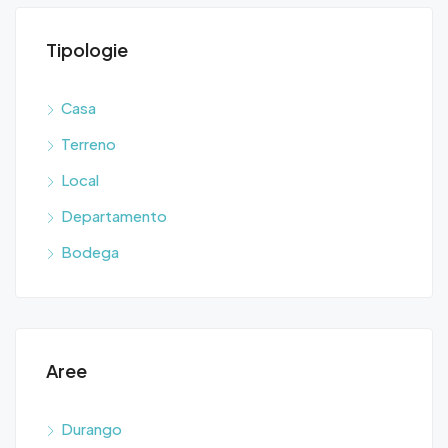
Tipologie
Casa
$3,
Terreno
Hipodromo, Victoria de Durango, Municipio de Durango, Durango, 34270, México
Col.
Local
Departamento
Bodega
Aree
Durango