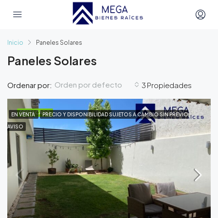
Inicio
Paneles Solares
Paneles Solares
Orden por defecto
Ordenar por:
3 Propiedades
DESTACADO
EN VENTA
PRECIO Y DISPONIBILIDAD SUJETOS A CAMBIO SIN PREVIO
AVISO