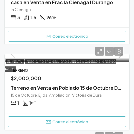
casa en Venta en Frac la Cienaga I Durango
la Cienaga
3
1.5
96
m²
Correo electrónico
EN VENTA
PRECIO Y DISPONIBILIDAD SUJETOS A CAMBIO SIN PREVIO
AVISO
TERRENO
$2,000,000
Terreno en Venta en Poblado 15 de Octubre Durango (salida Carretera Mexico)
15 de Octubre, Ejidal Ampliacion, Victoria de Durango, Municipio de Durango, Durango, 34162, México
1
1
m²
Correo electrónico