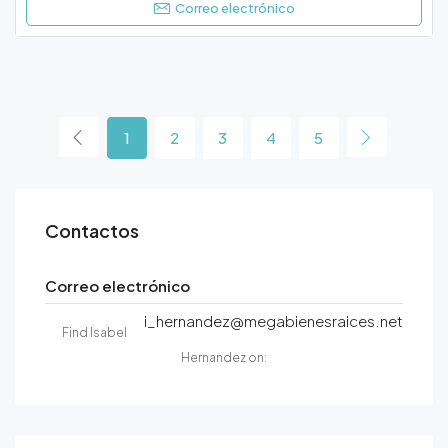
Correo electrónico
1
2
3
4
5
Contactos
Correo electrónico
i_hernandez@megabienesraices.net
Find Isabel
Hernandez on: