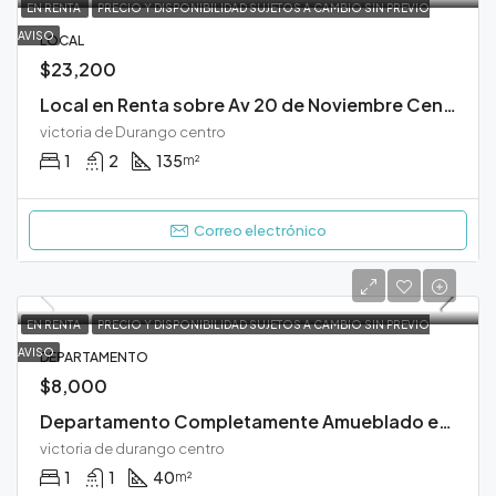
EN RENTA
PRECIO Y DISPONIBILIDAD SUJETOS A CAMBIO SIN PREVIO
AVISO
LOCAL
$23,200
Local en Renta sobre Av 20 de Noviembre Centro Durango
victoria de Durango centro
1
2
135
m²
Correo electrónico
EN RENTA
PRECIO Y DISPONIBILIDAD SUJETOS A CAMBIO SIN PREVIO
AVISO
DEPARTAMENTO
$8,000
Departamento Completamente Amueblado en Renta en Zona Centro Durango
victoria de durango centro
1
1
40
m²