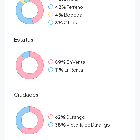
42%
Terreno
4%
Bodega
8%
Otros
Estatus
89%
En Venta
11%
En Renta
Ciudades
62%
Durango
38%
Victoria de Durango