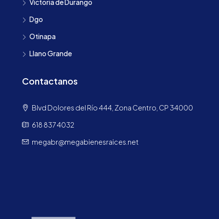
Victoria de Durango
Dgo
Otinapa
Llano Grande
Contactanos
Blvd Dolores del Río 444, Zona Centro, CP 34000
618 837 4032
megabr@megabienesraices.net