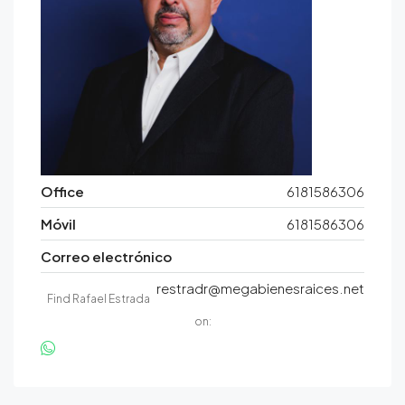
Office
6181586306
Móvil
6181586306
Correo electrónico
restradr@megabienesraices.net
Find Rafael Estrada
on: