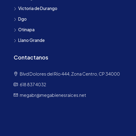
Victoria de Durango
Dgo
Otinapa
Llano Grande
Contactanos
Blvd Dolores del Río 444, Zona Centro, CP 34000
618 837 4032
megabr@megabienesraices.net