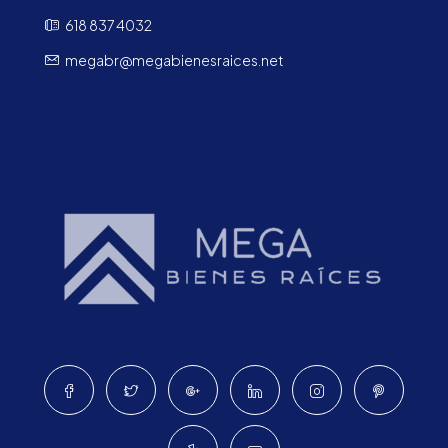
618 837 4032
megabr@megabienesraices.net