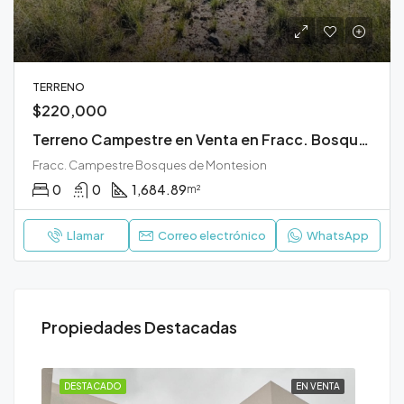
TERRENO
$220,000
Terreno Campestre en Venta en Fracc. Bosques de Montesion Durango
Fracc. Campestre Bosques de Montesion
0
0
1,684.89
m²
Llamar
Correo electrónico
WhatsApp
Propiedades Destacadas
ENTA
DESTACADO
EN VENTA
DE