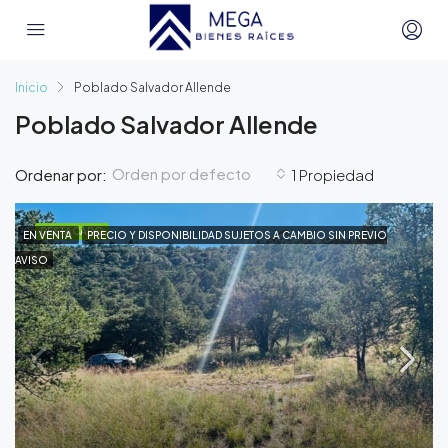
Inicio
Poblado Salvador Allende
Poblado Salvador Allende
Orden por defecto
Ordenar por:
1 Propiedad
DESTACADO
EN VENTA
PRECIO Y DISPONIBILIDAD SUJETOS A CAMBIO SIN PREVIO
AVISO