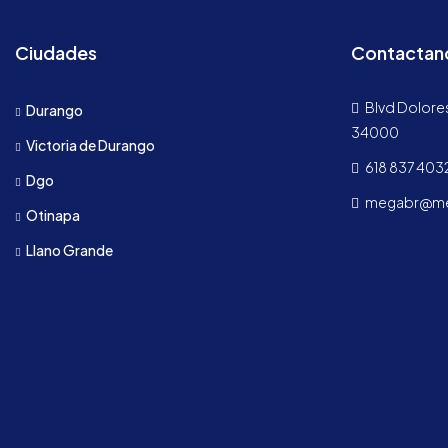
Ciudades
Contactan
Blvd Dolores
Durango
34000
Victoria de Durango
618 837 403
Dgo
megabr@meg
Otinapa
Llano Grande