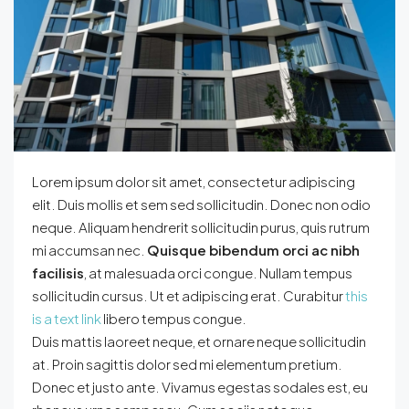
Lorem ipsum dolor sit amet, consectetur adipiscing
elit. Duis mollis et sem sed sollicitudin. Donec non odio
neque. Aliquam hendrerit sollicitudin purus, quis rutrum
mi accumsan nec.
Quisque bibendum orci ac nibh
facilisis
, at malesuada orci congue. Nullam tempus
sollicitudin cursus. Ut et adipiscing erat. Curabitur
this
is a text link
libero tempus congue.
Duis mattis laoreet neque, et ornare neque sollicitudin
at. Proin sagittis dolor sed mi elementum pretium.
Donec et justo ante. Vivamus egestas sodales est, eu