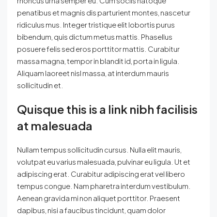
rhoncus urna semper eu. Cum sociis natoque
penatibus et magnis dis parturient montes, nascetur
ridiculus mus. Integer tristique elit lobortis purus
bibendum, quis dictum metus mattis. Phasellus
posuere felis sed eros porttitor mattis. Curabitur
massa magna, tempor in blandit id, porta in ligula.
Aliquam laoreet nisl massa, at interdum mauris
sollicitudin et.
Quisque this is a link nibh facilisis
at malesuada
Nullam tempus sollicitudin cursus. Nulla elit mauris,
volutpat eu varius malesuada, pulvinar eu ligula. Ut et
adipiscing erat. Curabitur adipiscing erat vel libero
tempus congue. Nam pharetra interdum vestibulum.
Aenean gravida mi non aliquet porttitor. Praesent
dapibus, nisi a faucibus tincidunt, quam dolor