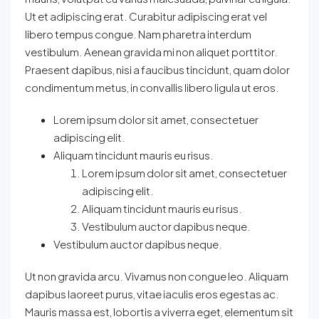
Ut et adipiscing erat. Curabitur adipiscing erat vel
libero tempus congue. Nam pharetra interdum
vestibulum. Aenean gravida mi non aliquet porttitor.
Praesent dapibus, nisi a faucibus tincidunt, quam dolor
condimentum metus, in convallis libero ligula ut eros.
Lorem ipsum dolor sit amet, consectetuer
adipiscing elit.
Aliquam tincidunt mauris eu risus.
Lorem ipsum dolor sit amet, consectetuer
adipiscing elit.
Aliquam tincidunt mauris eu risus.
Vestibulum auctor dapibus neque.
Vestibulum auctor dapibus neque.
Ut non gravida arcu. Vivamus non congue leo. Aliquam
dapibus laoreet purus, vitae iaculis eros egestas ac.
Mauris massa est, lobortis a viverra eget, elementum sit