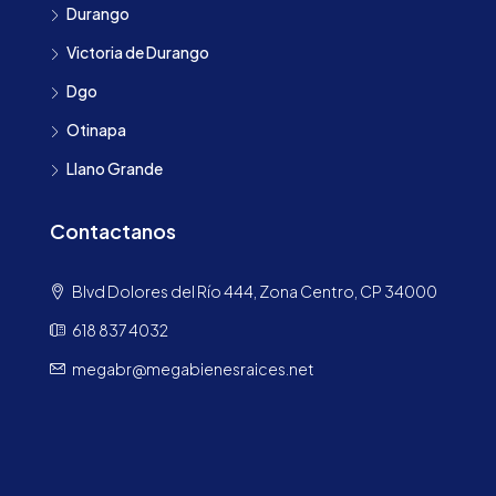
Durango
Victoria de Durango
Dgo
Otinapa
Llano Grande
Contactanos
Blvd Dolores del Río 444, Zona Centro, CP 34000
618 837 4032
megabr@megabienesraices.net