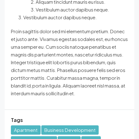
Aliquam tincidunt mauris eu risus.
Vestibulum auctor dapibus neque.
Vestibulum auctor dapibus neque.
Proin sagittis dolor sed mi elementum pretium. Donec
et justo ante. Vivamus egestas sodales est, eu rhoncus
urna semper eu. Cum sociis natoque penatibus et
magnis dis parturient montes, nascetur ridiculus mus.
Integer tristique elit lobortis purus bibendum, quis
dictum metus mattis. Phasellus posuere felis sed eros
porttitor mattis. Curabitur massa magna, tempor in
blandit id, porta in ligula. Aliquam laoreet nisl massa, at
interdum mauris sollicitudin et.
Tags
Apartment
Business Development