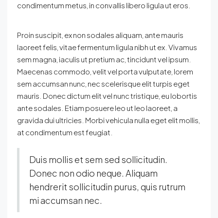
condimentum metus, in convallis libero ligula ut eros.
Proin suscipit, ex non sodales aliquam, ante mauris
laoreet felis, vitae fermentum ligula nibh ut ex. Vivamus
sem magna, iaculis ut pretium ac, tincidunt vel ipsum.
Maecenas commodo, velit vel porta vulputate, lorem
sem accumsan nunc, nec scelerisque elit turpis eget
mauris. Donec dictum elit vel nunc tristique, eu lobortis
ante sodales. Etiam posuere leo ut leo laoreet, a
gravida dui ultricies. Morbi vehicula nulla eget elit mollis,
at condimentum est feugiat.
Duis mollis et sem sed sollicitudin.
Donec non odio neque. Aliquam
hendrerit sollicitudin purus, quis rutrum
mi accumsan nec.