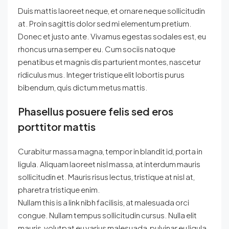
Duis mattis laoreet neque, et ornare neque sollicitudin
at. Proin sagittis dolor sed mi elementum pretium.
Donec et justo ante. Vivamus egestas sodales est, eu
rhoncus urna semper eu. Cum sociis natoque
penatibus et magnis dis parturient montes, nascetur
ridiculus mus. Integer tristique elit lobortis purus
bibendum, quis dictum metus mattis.
Phasellus posuere felis sed eros
porttitor mattis
Curabitur massa magna, tempor in blandit id, porta in
ligula. Aliquam laoreet nisl massa, at interdum mauris
sollicitudin et. Mauris risus lectus, tristique at nisl at,
pharetra tristique enim.
Nullam this is a link nibh facilisis, at malesuada orci
congue. Nullam tempus sollicitudin cursus. Nulla elit
mauris, volutpat eu varius malesuada, pulvinar eu ligula.