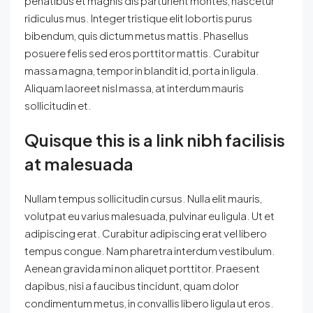
penatibus et magnis dis parturient montes, nascetur
ridiculus mus. Integer tristique elit lobortis purus
bibendum, quis dictum metus mattis. Phasellus
posuere felis sed eros porttitor mattis. Curabitur
massa magna, tempor in blandit id, porta in ligula.
Aliquam laoreet nisl massa, at interdum mauris
sollicitudin et.
Quisque this is a link nibh facilisis
at malesuada
Nullam tempus sollicitudin cursus. Nulla elit mauris,
volutpat eu varius malesuada, pulvinar eu ligula. Ut et
adipiscing erat. Curabitur adipiscing erat vel libero
tempus congue. Nam pharetra interdum vestibulum.
Aenean gravida mi non aliquet porttitor. Praesent
dapibus, nisi a faucibus tincidunt, quam dolor
condimentum metus, in convallis libero ligula ut eros.