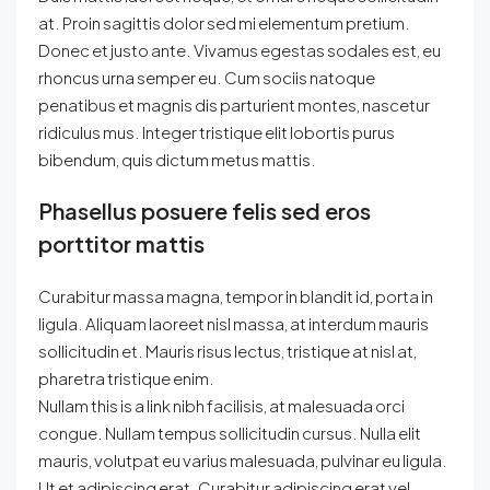
at. Proin sagittis dolor sed mi elementum pretium.
Donec et justo ante. Vivamus egestas sodales est, eu
rhoncus urna semper eu. Cum sociis natoque
penatibus et magnis dis parturient montes, nascetur
ridiculus mus. Integer tristique elit lobortis purus
bibendum, quis dictum metus mattis.
Phasellus posuere felis sed eros
porttitor mattis
Curabitur massa magna, tempor in blandit id, porta in
ligula. Aliquam laoreet nisl massa, at interdum mauris
sollicitudin et. Mauris risus lectus, tristique at nisl at,
pharetra tristique enim.
Nullam this is a link nibh facilisis, at malesuada orci
congue. Nullam tempus sollicitudin cursus. Nulla elit
mauris, volutpat eu varius malesuada, pulvinar eu ligula.
Ut et adipiscing erat. Curabitur adipiscing erat vel