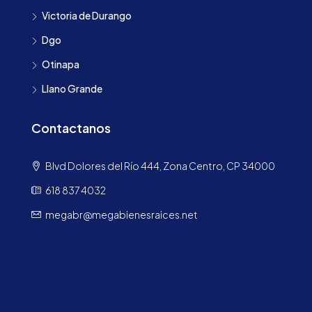
Victoria de Durango
Dgo
Otinapa
Llano Grande
Contactanos
Blvd Dolores del Río 444, Zona Centro, CP 34000
618 837 4032
megabr@megabienesraices.net