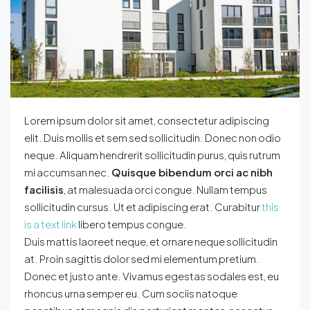
Lorem ipsum dolor sit amet, consectetur adipiscing
elit. Duis mollis et sem sed sollicitudin. Donec non odio
neque. Aliquam hendrerit sollicitudin purus, quis rutrum
mi accumsan nec.
Quisque bibendum orci ac nibh
facilisis
, at malesuada orci congue. Nullam tempus
sollicitudin cursus. Ut et adipiscing erat. Curabitur
this
is a text link
libero tempus congue.
Duis mattis laoreet neque, et ornare neque sollicitudin
at. Proin sagittis dolor sed mi elementum pretium.
Donec et justo ante. Vivamus egestas sodales est, eu
rhoncus urna semper eu. Cum sociis natoque