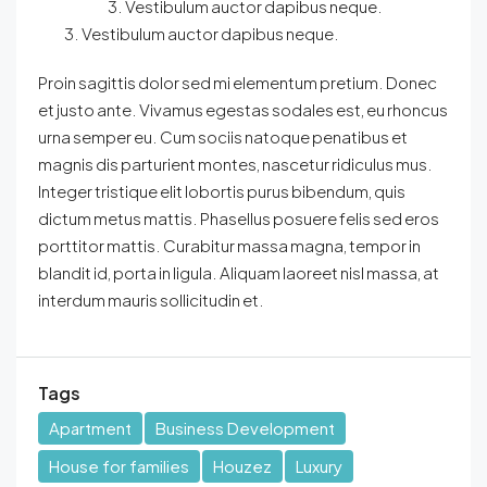
Vestibulum auctor dapibus neque.
Vestibulum auctor dapibus neque.
Proin sagittis dolor sed mi elementum pretium. Donec
et justo ante. Vivamus egestas sodales est, eu rhoncus
urna semper eu. Cum sociis natoque penatibus et
magnis dis parturient montes, nascetur ridiculus mus.
Integer tristique elit lobortis purus bibendum, quis
dictum metus mattis. Phasellus posuere felis sed eros
porttitor mattis. Curabitur massa magna, tempor in
blandit id, porta in ligula. Aliquam laoreet nisl massa, at
interdum mauris sollicitudin et.
Tags
Apartment
Business Development
House for families
Houzez
Luxury