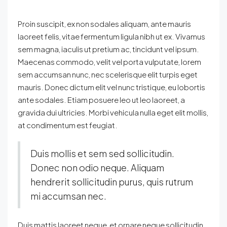
Proin suscipit, ex non sodales aliquam, ante mauris
laoreet felis, vitae fermentum ligula nibh ut ex. Vivamus
sem magna, iaculis ut pretium ac, tincidunt vel ipsum.
Maecenas commodo, velit vel porta vulputate, lorem
sem accumsan nunc, nec scelerisque elit turpis eget
mauris. Donec dictum elit vel nunc tristique, eu lobortis
ante sodales. Etiam posuere leo ut leo laoreet, a
gravida dui ultricies. Morbi vehicula nulla eget elit mollis,
at condimentum est feugiat.
Duis mollis et sem sed sollicitudin.
Donec non odio neque. Aliquam
hendrerit sollicitudin purus, quis rutrum
mi accumsan nec.
Duis mattis laoreet neque, et ornare neque sollicitudin