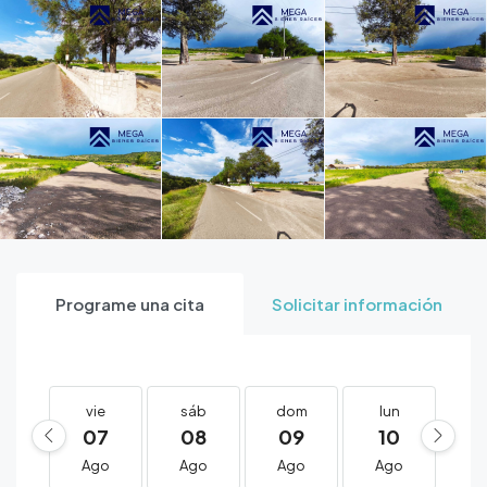
Programe una cita
Solicitar información
vie
sáb
dom
lun
m
07
08
09
10
1
Ago
Ago
Ago
Ago
A