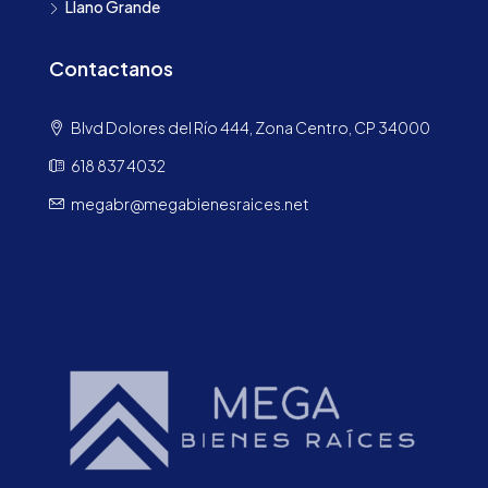
Llano Grande
Contactanos
Blvd Dolores del Río 444, Zona Centro, CP 34000
618 837 4032
megabr@megabienesraices.net