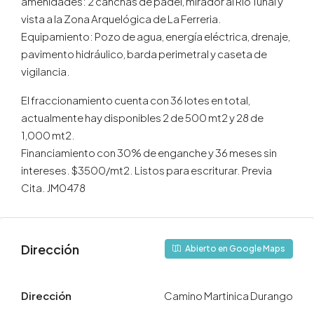
amenidades: 2 canchas de padel, mirador al Río Tunal y
vista a la Zona Arquelógica de La Ferreria.
Equipamiento: Pozo de agua, energía eléctrica, drenaje,
pavimento hidráulico, barda perimetral y caseta de
vigilancia.
El fraccionamiento cuenta con 36 lotes en total,
actualmente hay disponibles 2 de 500 mt2 y 28 de
1,000 mt2.
Financiamiento con 30% de enganche y 36 meses sin
intereses. $3500/mt2. Listos para escriturar. Previa
Cita. JM0478
Dirección
Abierto en Google Maps
Dirección
Camino Martinica Durango