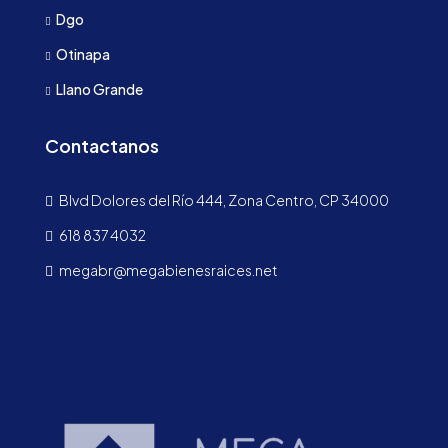
Dgo
Otinapa
Llano Grande
Contactanos
Blvd Dolores del Río 444, Zona Centro, CP 34000
618 837 4032
megabr@megabienesraices.net