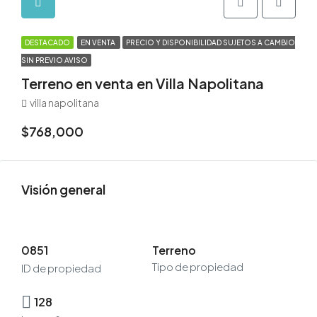
DESTACADO
EN VENTA
PRECIO Y DISPONIBILIDAD SUJETOS A CAMBIO
SIN PREVIO AVISO
Terreno en venta en Villa Napolitana
villa napolitana
$768,000
Visión general
0851
Terreno
Tipo de propiedad
ID de propiedad
128