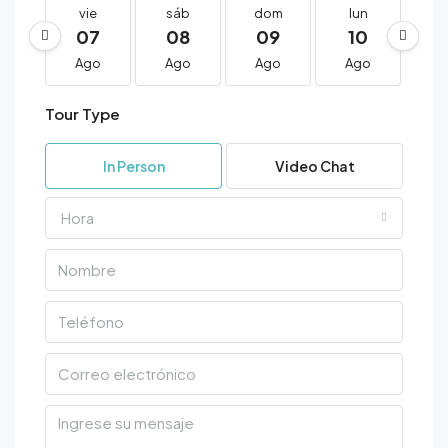
vie
sáb
dom
lun
m
07
08
09
10
1
Ago
Ago
Ago
Ago
A
Tour Type
In Person
Video Chat
Hora