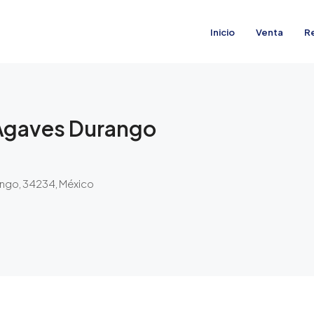
Inicio
Venta
R
 Agaves Durango
ango, 34234, México