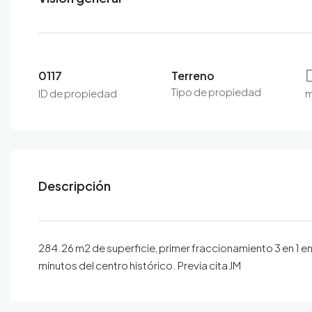
0117
Terreno
Tipo de propiedad
ID de propiedad
m
Descripción
284.26 m2 de superficie, primer fraccionamiento 3 en 1 en
minutos del centro histórico. Previa cita JM