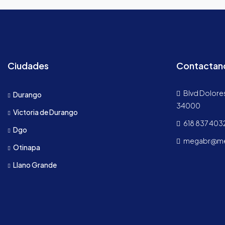
Ciudades
Contactan
Blvd Dolores
Durango
34000
Victoria de Durango
618 837 403
Dgo
megabr@meg
Otinapa
Llano Grande