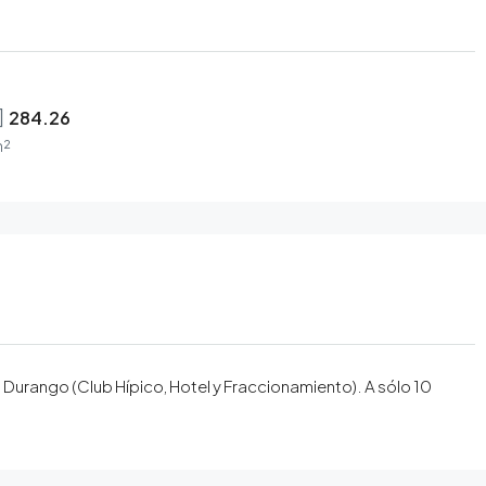
284.26
²
 Durango (Club Hípico, Hotel y Fraccionamiento). A sólo 10