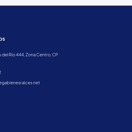
os
 del Río 444, Zona Centro, CP
2
abienesraices.net