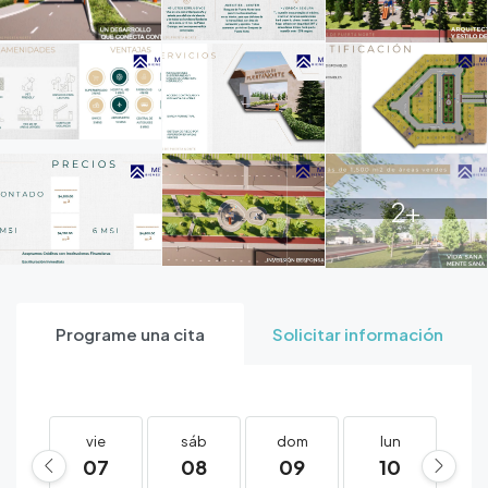
2+
Programe una cita
Solicitar información
vie
sáb
dom
lun
m
07
08
09
10
1