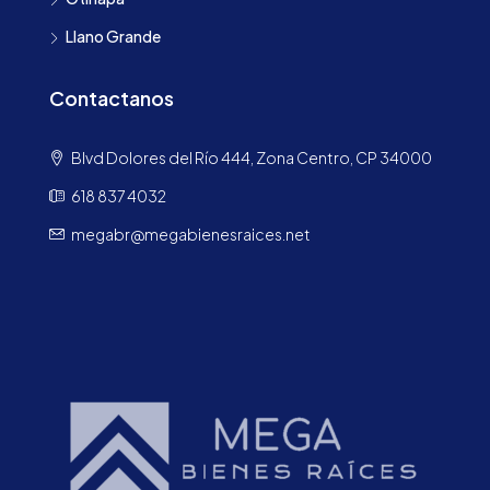
Llano Grande
Contactanos
Blvd Dolores del Río 444, Zona Centro, CP 34000
618 837 4032
megabr@megabienesraices.net