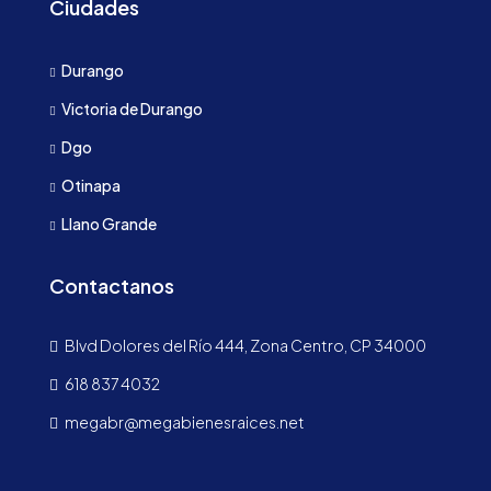
Ciudades
Durango
Victoria de Durango
Dgo
Otinapa
Llano Grande
Contactanos
Blvd Dolores del Río 444, Zona Centro, CP 34000
618 837 4032
megabr@megabienesraices.net