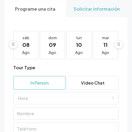
Programe una cita
Solicitar información
sáb
dom
lun
mar
m
08
09
10
11
1
Ago
Ago
Ago
Ago
A
Tour Type
In Person
Video Chat
Hora