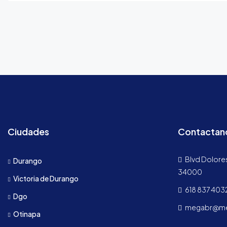
Ciudades
Contactan
Blvd Dolores
Durango
34000
Victoria de Durango
618 837 403
Dgo
megabr@meg
Otinapa