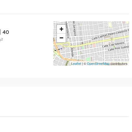
+
40
−
²
Leaflet
| ©
OpenStreetMap
contributors