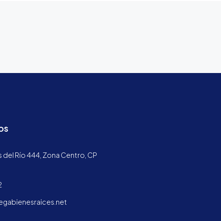
os
 del Río 444, Zona Centro, CP
2
abienesraices.net