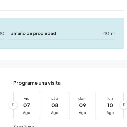
00
Tamaño de propiedad:
40 m²
Programe una visita
vie
sáb
dom
lun
07
08
09
10
Ago
Ago
Ago
Ago
Tour Type