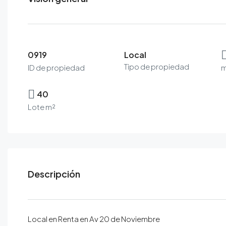
0919
Local
Tipo de propiedad
ID de propiedad
m
40
Lote m²
Descripción
Local en Renta en Av 20 de Noviembre