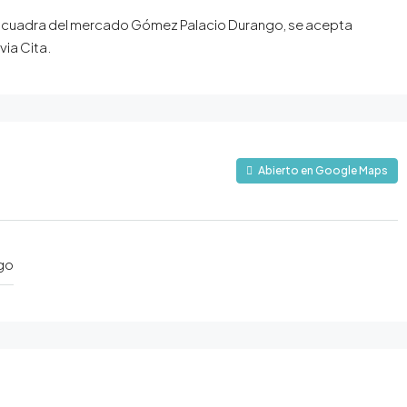
a cuadra del mercado Gómez Palacio Durango, se acepta
via Cita.
Abierto en Google Maps
go