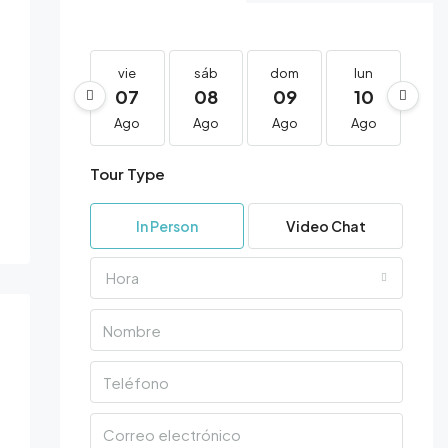
vie
sáb
dom
lun
ma
07
08
09
10
1
Ago
Ago
Ago
Ago
Ag
Tour Type
In Person
Video Chat
Hora