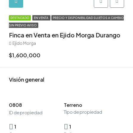
DESTACADO
EN VENTA
PRECIO Y DISPONIBILIDAD SUJETOS A CAMBIO
SIN PREVIO AVISO
Finca en Venta en Ejido Morga Durango
Ejido Morga
$1,600,000
Visión general
0808
Terreno
Tipo de propiedad
ID de propiedad
1
1