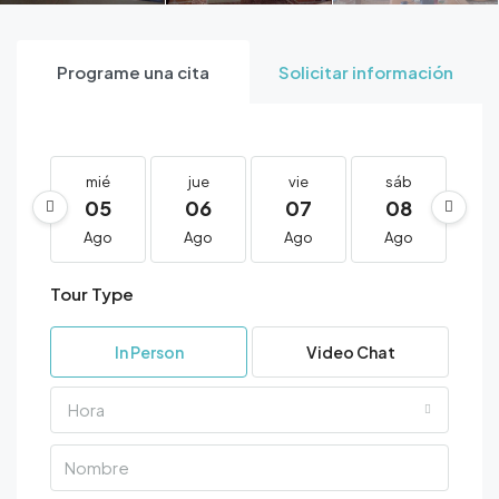
Programe una cita
Solicitar información
mié
jue
vie
sáb
d
05
06
07
08
0
Ago
Ago
Ago
Ago
A
Tour Type
In Person
Video Chat
Hora