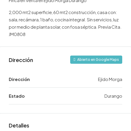
Finca en Venta en Ejido Morga Durango
2,000 mt2 superficie, 60 mt2 construcción, casa con:
sala, recámara, 1 baño, cocina integral. Sin servicios, luz
por medio de planta solar, con fosa séptica. Previa Cita.
JM0808
Dirección
Abierto en Google Maps
Dirección
Ejido Morga
Estado
Durango
Detalles