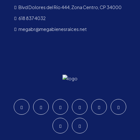
Blvd Dolores del Río 444, Zona Centro, CP 34000
618 837 4032
megabr@megabienesraices.net