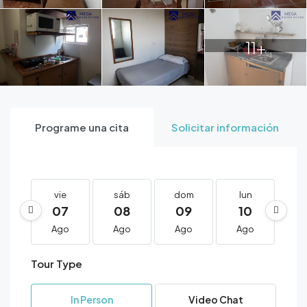
11+
Programe una cita
Solicitar información
vie
sáb
dom
lun
m
07
08
09
10
1
Ago
Ago
Ago
Ago
A
Tour Type
In Person
Video Chat