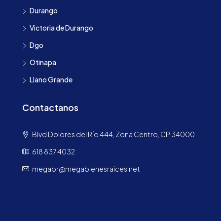
Durango
Victoria de Durango
Dgo
Otinapa
Llano Grande
Contactanos
Blvd Dolores del Río 444, Zona Centro, CP 34000
618 837 4032
megabr@megabienesraices.net