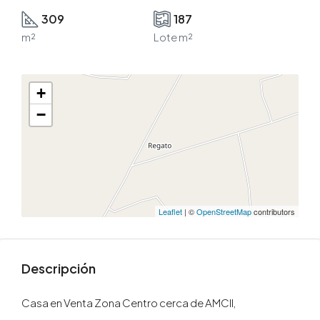
309
187
m²
Lote m²
+
−
Leaflet
| ©
OpenStreetMap
contributors
Descripción
Casa en Venta Zona Centro cerca de AMCII,