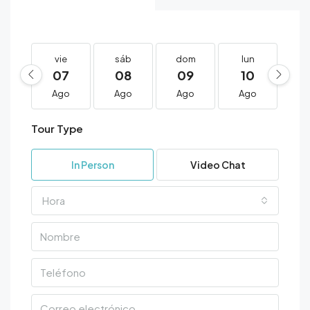
vie
sáb
dom
lun
m
07
08
09
10
1
Ago
Ago
Ago
Ago
A
Tour Type
In Person
Video Chat
Hora