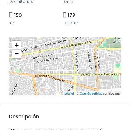
Dormitorios
Baño
150
179
m²
Lote m²
+
−
Leaflet
| ©
OpenStreetMap
contributors
Descripción