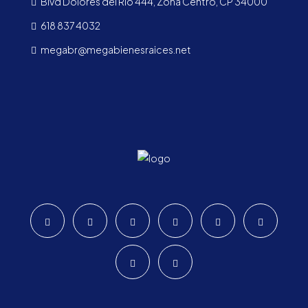
Blvd Dolores del Río 444, Zona Centro, CP 34000
618 837 4032
megabr@megabienesraices.net