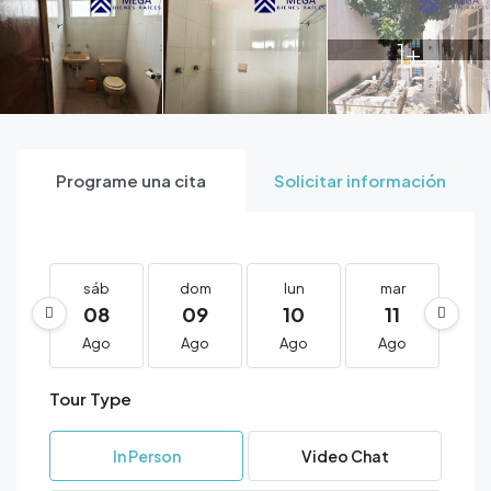
1+
Programe una cita
Solicitar información
sáb
dom
lun
mar
m
08
09
10
11
1
Ago
Ago
Ago
Ago
A
Tour Type
In Person
Video Chat