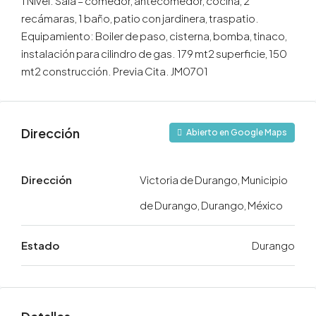
1 Nivel. Sala – comedor, antecomedor, cocina, 2
recámaras, 1 baño, patio con jardinera, traspatio.
Equipamiento: Boiler de paso, cisterna, bomba, tinaco,
instalación para cilindro de gas. 179 mt2 superficie, 150
mt2 construcción. Previa Cita. JM0701
Dirección
Abierto en Google Maps
Dirección
Victoria de Durango, Municipio
de Durango, Durango, México
Estado
Durango