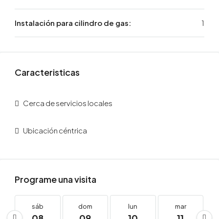
Instalación para cilindro de gas:
1
Caracteristicas
Cerca de servicios locales
Ubicación céntrica
Programe una visita
sáb
dom
lun
mar
08
09
10
11