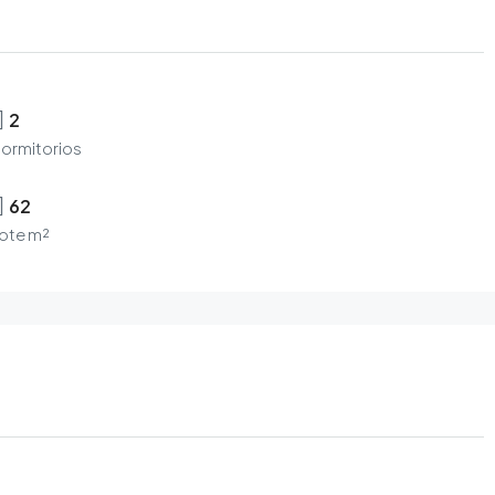
2
ormitorios
62
ote m²