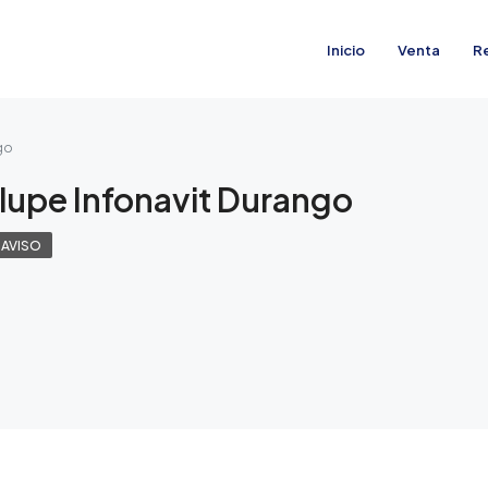
Inicio
Venta
R
go
lupe Infonavit Durango
 AVISO