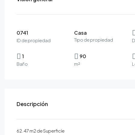
0741
Casa
Tipo de propiedad
ID de propiedad
D
1
90
Baño
m²
L
Descripción
62.47 m2 de Superficie