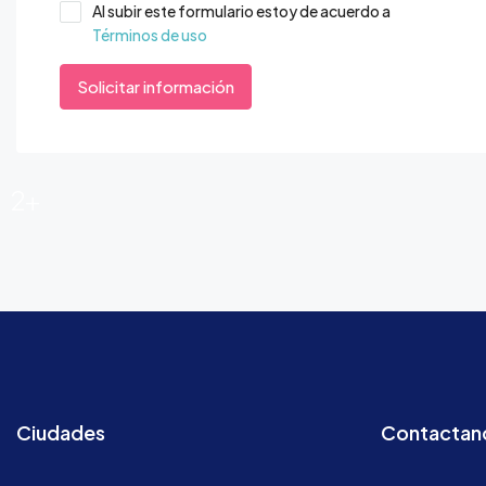
Al subir este formulario estoy de acuerdo a
Términos de uso
Solicitar información
2+
Ciudades
Contactan