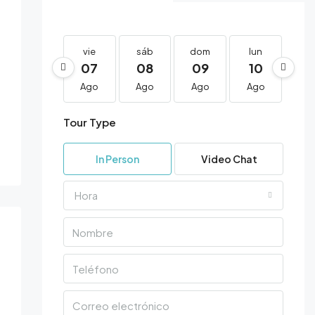
6 Más
vie
sáb
dom
lun
ma
07
08
09
10
1
Ago
Ago
Ago
Ago
Ag
Tour Type
In Person
Video Chat
Hora