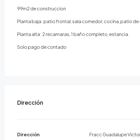
99m2 de construccion
Planta baja: patio frontal, sala comedor, cocina, patio de 
Planta alta: 2 recamaras, 1 baño completo, estancia.
Solo pago de contado
Dirección
Dirección
Fracc Guadalupe Victo