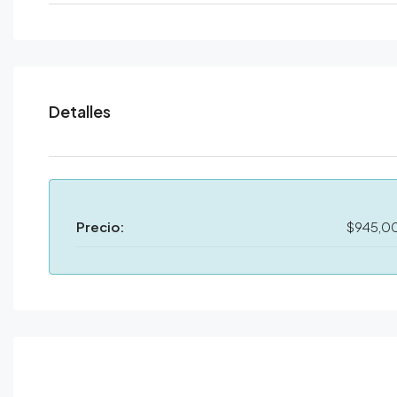
Detalles
Precio:
$945,0