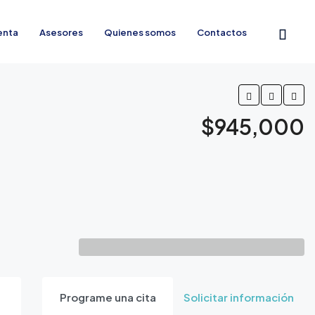
enta
Asesores
Quienes somos
Contactos
$945,000
Programe una cita
Solicitar información