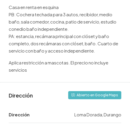
Casa en renta en esquina
PB: Cochera techada para 3 autos, recibidor, medio
baño, sala comedor, cocina, patio de servicio, estudio
conedio baño independiente.
PA: estancia, recámara principal con clóset y baño
completo, dos recámaras con clóset, baño. Cuarto de
servicio con baño y acceso independiente.
Aplica restricción a mascotas. El precio no incluye
servicios
Dirección
Abierto en Google Maps
Dirección
Loma Dorada, Durango