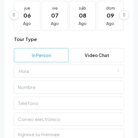
jue
vie
sáb
dom
l
06
07
08
09
1
Ago
Ago
Ago
Ago
A
Tour Type
In Person
Video Chat
Hora