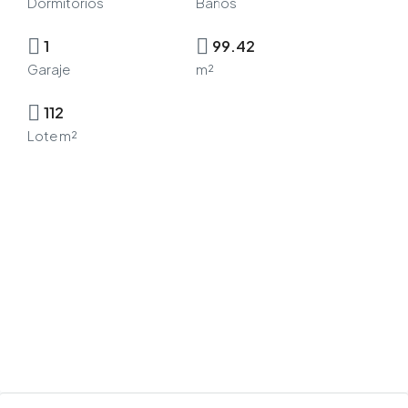
Dormitorios
Baños
1
99.42
Garaje
m²
112
Lote m²