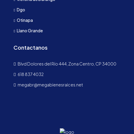
Dgo
Otinapa
Llano Grande
Contactanos
Blvd Dolores del Río 444, Zona Centro, CP 34000
618 837 4032
megabr@megabienesraices.net