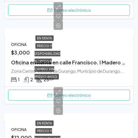
Correo electrónico
EN RENTA
OFICINA
PRECIO Y
$3,000
DISPONIBILIDAD
Oficina en Renta en calle Francisco. I Madero Durango
SUJETOS A
CAMBIO SIN
Zona Centro, Victoria de Durango, Municipio de Durango, Durango, 34000, México
PREVIO AVISO
1
2
25
m²
Correo electrónico
EN RENTA
OFICINA
PRECIO Y
$12,000