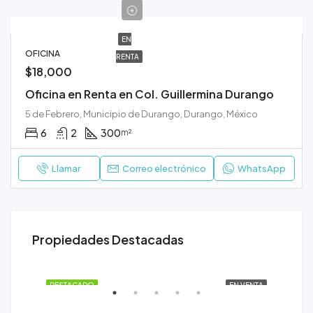
EN
OFICINA
RENTA
$18,000
Oficina en Renta en Col. Guillermina Durango
5 de Febrero, Municipio de Durango, Durango, México
6
2
300
m²
Llamar
Correo electrónico
WhatsApp
Propiedades Destacadas
$2,300,000
Fracc. El Cipres
ENTA
DESTACADO
EN VENTA
DE