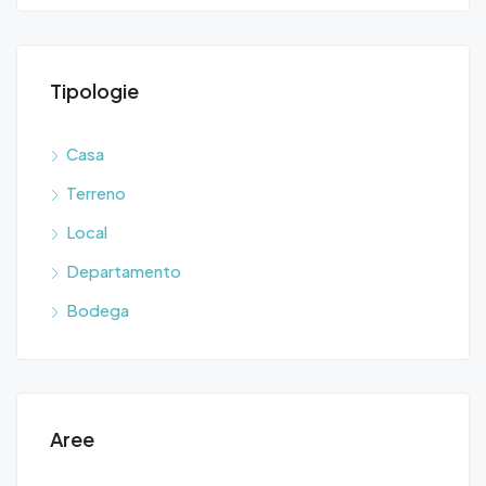
Tipologie
Casa
$3,
Terreno
Hipodromo, Victoria de Durango, Municipio de Durango, Durango, 34270, México
Col.
Local
Departamento
Bodega
Aree