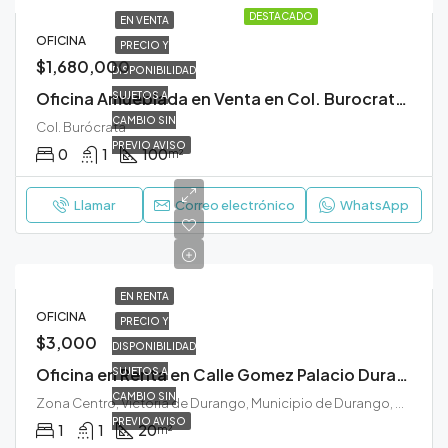
DESTACADO
EN VENTA
OFICINA
PRECIO Y
$1,680,000
DISPONIBILIDAD
Oficina Amueblada en Venta en Col. Burocrata Durango
SUJETOS A
CAMBIO SIN
Col. Burócrata
PREVIO AVISO
0
1
100
m²
Llamar
Correo electrónico
WhatsApp
EN RENTA
OFICINA
PRECIO Y
$3,000
DISPONIBILIDAD
Oficina en Renta en Calle Gomez Palacio Durango
SUJETOS A
CAMBIO SIN
Zona Centro, Victoria de Durango, Municipio de Durango, Durango, 34000, México
PREVIO AVISO
1
1
20
m²