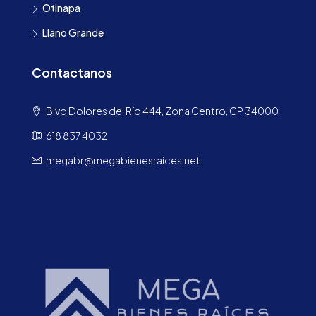
Otinapa
Llano Grande
Contactanos
Blvd Dolores del Río 444, Zona Centro, CP 34000
618 837 4032
megabr@megabienesraices.net