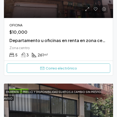
OFICINA
$10,000
Departamento u oficinas en renta en zona centro
Zona centro
5
3
261
m²
Correo electrónico
DESTACADO
EN RENTA
PRECIO Y DISPONIBILIDAD SUJETOS A CAMBIO SIN PREVIO
AVISO