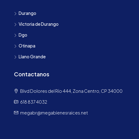
Durango
Victoria de Durango
Dgo
Otinapa
Llano Grande
Contactanos
Blvd Dolores del Río 444, Zona Centro, CP 34000
618 837 4032
megabr@megabienesraices.net