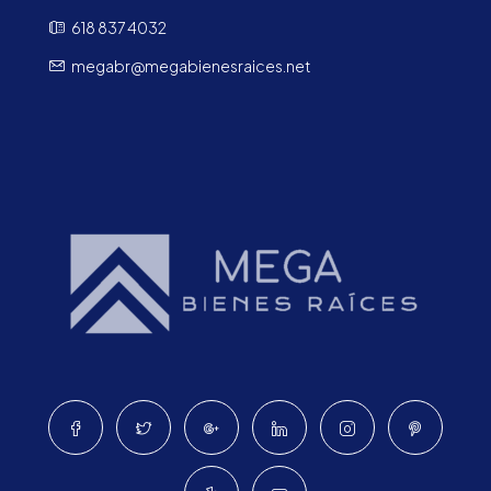
618 837 4032
megabr@megabienesraices.net